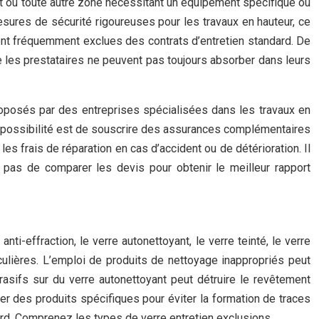
toit ou toute autre zone nécessitant un équipement spécifique ou
sures de sécurité rigoureuses pour les travaux en hauteur, ce
sont fréquemment exclues des contrats d’entretien standard. De
ue les prestataires ne peuvent pas toujours absorber dans leurs
proposés par des entreprises spécialisées dans les travaux en
tre possibilité est de souscrire des assurances complémentaires
 frais de réparation en cas d’accident ou de détérioration. Il
z pas de comparer les devis pour obtenir le meilleur rapport
i-effraction, le verre autonettoyant, le verre teinté, le verre
iculières. L’emploi de produits de nettoyage inappropriés peut
rasifs sur du verre autonettoyant peut détruire le revêtement
er des produits spécifiques pour éviter la formation de traces
ard. Comprenez les types de verre entretien exclusions.