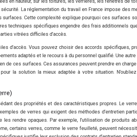
ées en hauteur, sur les toitures, les verrières, les fenêtres de 
 sécurité. La réglementation du travail en France impose des me
 ces surfaces. Cette complexité explique pourquoi ces surfaces 
’autres techniques spécifiques engendre des frais additionnels q
arties vitrées difficiles d’accès.
ficiles d’accès. Vous pouvez choisir des accords spécifiques, 
uipements adaptés et le recours à du personnel qualifié. Une au
en de ces surfaces. Ces assurances peuvent prendre en charge les
pour la solution la mieux adaptée à votre situation. N’oublie
erre)
dant des propriétés et des caractéristiques propres. Le verre ant
d’exemples de verres qui exigent des méthodes d’entretien part
les rendre opaques. Par exemple, l’utilisation de produits ab
me, certains verres, comme le verre feuilleté, peuvent nécessit
écifiques justifie leur exclusion des contrats d’entretien stand