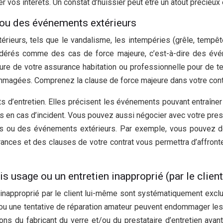
 vos intérêts. Un constat d’huissier peut être un atout précieux e
ou des événements extérieurs
urs, tels que le vandalisme, les intempéries (grêle, tempête)
érés comme des cas de force majeure, c’est-à-dire des événe
rture de votre assurance habitation ou professionnelle pour de t
magées. Comprenez la clause de force majeure dans votre cont
d’entretien. Elles précisent les événements pouvant entraîner l
s en cas d’incident. Vous pouvez aussi négocier avec votre prest
s ou des événements extérieurs. Par exemple, vous pouvez 
ances et des clauses de votre contrat vous permettra d’affronte
usage ou un entretien inapproprié (par le clien
pproprié par le client lui-même sont systématiquement exclus de
 ou une tentative de réparation amateur peuvent endommager les 
ons du fabricant du verre et/ou du prestataire d’entretien av