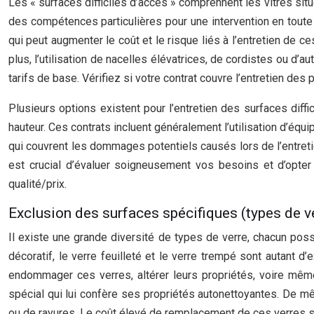
Les « surfaces difficiles d’accès » comprennent les vitres situ
des compétences particulières pour une intervention en toute
qui peut augmenter le coût et le risque liés à l’entretien de
plus, l’utilisation de nacelles élévatrices, de cordistes ou d
tarifs de base. Vérifiez si votre contrat couvre l’entretien des p
Plusieurs options existent pour l’entretien des surfaces dif
hauteur. Ces contrats incluent généralement l’utilisation d’éq
qui couvrent les dommages potentiels causés lors de l’entreti
est crucial d’évaluer soigneusement vos besoins et d’opter 
qualité/prix.
Exclusion des surfaces spécifiques (types de v
Il existe une grande diversité de types de verre, chacun possé
décoratif, le verre feuilleté et le verre trempé sont autant 
endommager ces verres, altérer leurs propriétés, voire même 
spécial qui lui confère ses propriétés autonettoyantes. De mê
ou de rayures. Le coût élevé de remplacement de ces verres sp